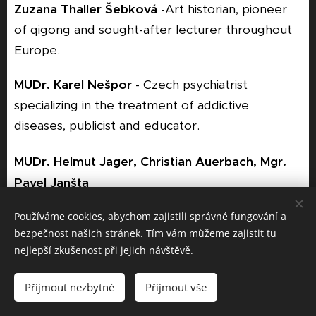
Zuzana Thaller Šebková
-Art historian, pioneer
of qigong and sought-after lecturer throughout
Europe.
MUDr. Karel Nešpor
- Czech psychiatrist
specializing in the treatment of addictive
diseases, publicist and educator.
,
MUDr. Helmut Jager
Christian Auerbach, Mgr.
Pavel Janšta
Používáme cookies, abychom zajistili správné fungování a
bezpečnost našich stránek. Tím vám můžeme zajistit tu
nejlepší zkušenost při jejich návštěvě.
Therapists of Chinese Image Medicine:
,
Tanya Pomazkina
Ekaterina Crilova, Jevgenij
Přijmout nezbytné
Přijmout vše
Těrtičný, Monika Kunovská, Vladimír Shatalov,