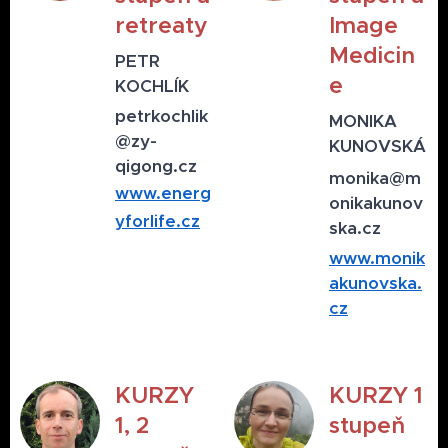
retreaty
Image
Medicin
PETR
e
KOCHLÍK
petrkochlik
MONIKA
@zy-
KUNOVSKÁ
qigong.cz
monika
@m
www.energ
onikakunov
yforlife.cz
ska.cz
www.monik
akunovska.
cz
KURZY
KURZY 1
1, 2
stupeň