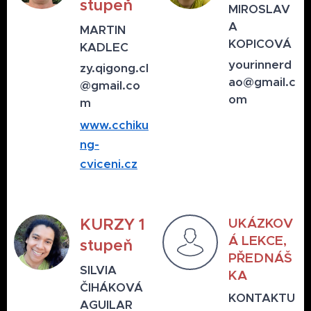
stupeň
MIROSLAV
A
MARTIN
KOPICOVÁ
KADLEC
yourinnerd
zy.qigong.cl
ao
@gmail.c
@gmail.co
om
m
www.cchiku
ng-
cviceni.cz
KURZY 1
UKÁZKOV
Á LEKCE,
stupeň
PŘEDNÁŠ
SILVIA
KA
ČIHÁKOVÁ
KONTAKTU
AGUILAR