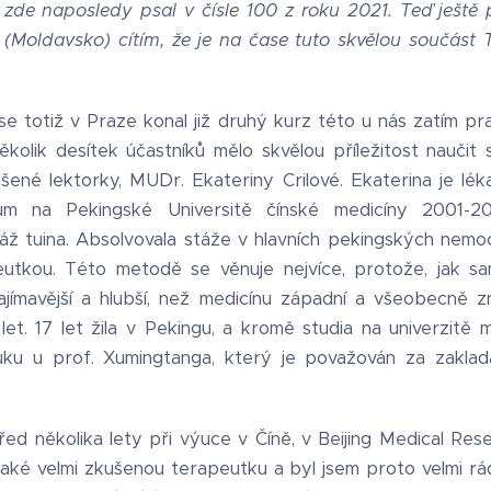
zde naposledy psal v čísle 100 z roku 2021. Teď ještě
 (Moldavsko) cítím, že je na čase tuto skvělou součást 
 totiž v Praze konal již druhý kurz této u nás zatím 
několik desítek účastníků mělo skvělou příležitost naučit
ušené lektorky, MUDr. Ekateriny Crilové. Ekaterina je lé
ium na Pekingské Universitě čínské medicíny 2001-20
áž tuina. Absolvovala stáže v hlavních pekingských nemoc
utkou. Této metodě se věnuje nejvíce, protože, jak sa
jímavější a hlubší, než medicínu západní a všeobecně z
let. 17 let žila v Pekingu, a kromě studia na univerzitě
ýuku u prof. Xumingtanga, který je považován za zaklad
ed několika lety při výuce v Číně, v Beijing Medical Res
také velmi zkušenou terapeutku a byl jsem proto velmi rád