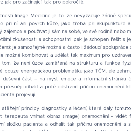
 jak pro začínající, tak pro pokročilé.
tností Image Medicine je to, že nevyžaduje žádné speciál
 se při ní ani povrch kůže, jako třeba při akupunktuře 
zájemce a používat ji sám na sobě, ve své rodině nebo me
tšími zkušenosti a schopnostmi pak je schopen řešit s jej
 čemž je samozřejmě možná a často i žádoucí spolupráce s 
je možné kombinovat a udělat tak maximum pro uzdraven
 tom, že není úzce zaměřená na strukturu a funkce fyzi
ně pouze energetickou problematiku jako TČM, ale zahrn
 i duševní část – na mysl, emoce a informační stránku
přesněji odhalit a poté odstranit příčinu onemocnění, kt
ienta projevují.
stěžejní principy diagnostiky a léčení, které daly tomuto
 terapeuta vnímat obraz (image) onemocnění - vidět f
ní složku pacienta a odhalit tak příčinu onemocnění a 