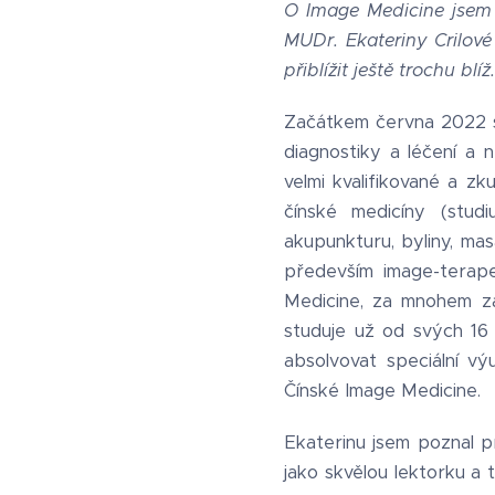
O Image Medicine jsem 
MUDr. Ekateriny Crilové
přiblížit ještě trochu blíž.
Začátkem června 2022 se
diagnostiky a léčení a 
velmi kvalifikované a zk
čínské medicíny (stud
akupunkturu, byliny, mas
především image-terape
Medicine, za mnohem za
studuje už od svých 16 
absolvovat speciální v
Čínské Image Medicine.
Ekaterinu jsem poznal př
jako skvělou lektorku a 