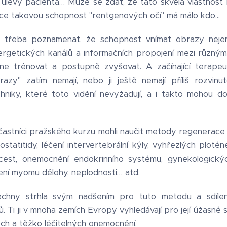
úlevy pacienta… Může se zdát, že tato skvělá vlastnost 
ece takovou schopnost "rentgenových očí" má málo kdo...
k třeba poznamenat, že schopnost vnímat obrazy nejen
ergetických kanálů a informačních propojení mezi různým
e trénovat a postupně zvyšovat. A začínající terapeut
azy" zatím nemají, nebo ji ještě nemají příliš rozvin
chniky, které toto vidění nevyžadují, a i takto mohou
účastníci pražského kurzu mohli naučit metody regenerace sr
ostatitidy, léčení intervertebrální kýly, vyhřezlých plotén
est, onemocnění endokrinního systému, gynekologický
ení myomu dělohy, neplodnosti… atd.
echny strhla svým nadšením pro tuto metodu a sdíle
. Ti ji v mnoha zemích Evropy vyhledávají pro její úžasné 
ch a těžko léčitelných onemocnění.