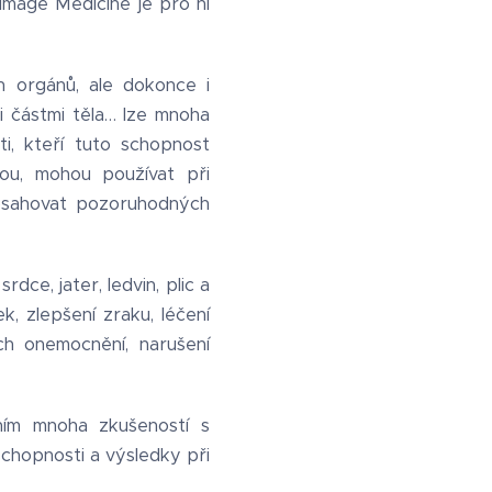
Image Medicine je pro ni
 orgánů, ale dokonce i
i částmi těla… lze mnoha
i, kteří tuto schopnost
utou, mohou používat při
 dosahovat pozoruhodných
dce, jater, ledvin, plic a
ek, zlepšení zraku, léčení
ch onemocnění, narušení
ním mnoha zkušeností s
schopnosti a výsledky při