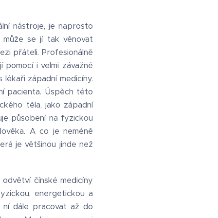
ní nástroje, je naprosto
a může se jí tak věnovat
zi přáteli. Profesionálně
í pomocí i velmi závažné
lékaři západní medicíny.
í pacienta. Úspěch této
ckého těla, jako západní
uje působení na fyzickou
 člověka. A co je neméně
erá je většinou jinde než
 odvětví čínské medicíny
yzickou, energetickou a
s ní dále pracovat až do