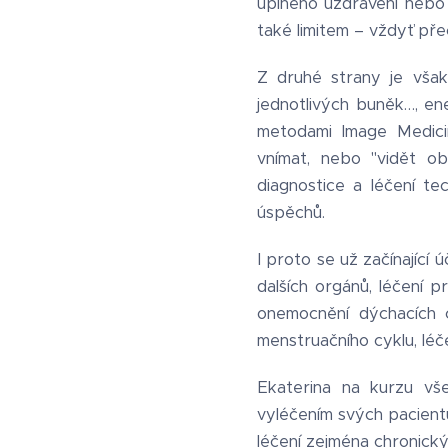
úplného uzdravení nebo 
také limitem – vždyť př
Z druhé strany je vša
jednotlivých buněk…, en
metodami Image Medicin
vnímat, nebo "vidět obr
diagnostice a léčení te
úspěchů.
I proto se už začínající 
dalších orgánů, léčení pr
onemocnění dýchacích c
menstruačního cyklu, léč
Ekaterina na kurzu vš
vyléčením svých pacientů
léčení zejména chronický