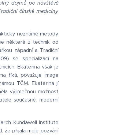
 plný dojmů po návštěvě
Tradiční čínské medicíny
prakticky neznámé metody
 se některé z technik od
kařkou západní a Tradiční
09) se specializací na
nicích. Ekaterina však je
ma říká, považuje Image
námou TČM. Ekaterina jí
 měla výjimečnou možnost
atele současné, moderní
earch Kundawell Institute
, že přijala moje pozvání