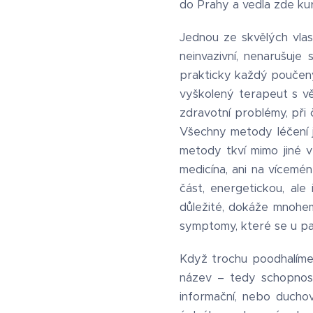
do Prahy a vedla zde kurz
Jednou ze skvělých vlas
neinvazivní, nenarušuje
prakticky každý poučený 
vyškolený terapeut s vě
zdravotní problémy, při
Všechny metody léčení 
metody tkví mimo jiné v
medicína, ani na vícemé
část, energetickou, ale
důležité, dokáže mnohem 
symptomy, které se u pac
Když trochu poodhalíme 
název – tedy schopnost
informační, nebo duchov