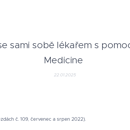
se sami sobě lékařem s pomo
Medicine
22.01.2025
ězdách č. 109, červenec a srpen 2022).